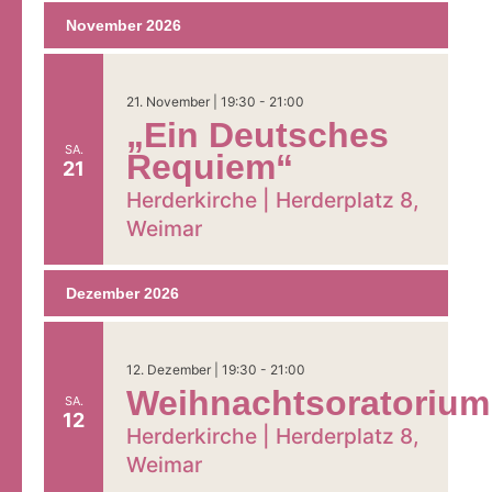
November 2026
21. November | 19:30
-
21:00
„Ein Deutsches
SA.
Gemeinde &
Requiem“
21
Kirchen
Herderkirche |
Herderplatz 8,
Weimar
Gottesdienste &
Veranstaltungen
Dezember 2026
Angebote &
12. Dezember | 19:30
-
21:00
Weihnachtsoratorium
Einladungen
SA.
12
Herderkirche |
Herderplatz 8,
Weimar
Seelsorge &