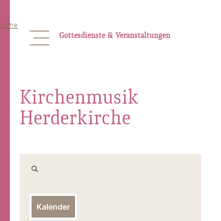
Skip
to
content
Gottesdienste & Veranstaltungen
Kirchenmusik
Herderkirche
Veranstaltungen
Suche
Suche
und