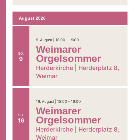
Datum
Ansichten,
wählen.
Navigation
August 2026
9. August | 18:00
-
19:00
Weimarer
SO.
Orgelsommer
9
Herderkirche |
Herderplatz 8,
Weimar
16. August | 18:00
-
19:00
Weimarer
SO.
Orgelsommer
16
Herderkirche |
Herderplatz 8,
Weimar