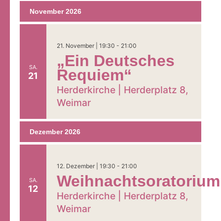
November 2026
21. November | 19:30
-
21:00
„Ein Deutsches
SA.
Gemeinde &
Requiem“
21
Kirchen
Herderkirche |
Herderplatz 8,
Weimar
Gottesdienste &
Veranstaltungen
Dezember 2026
Angebote &
12. Dezember | 19:30
-
21:00
Weihnachtsoratorium
Einladungen
SA.
12
Herderkirche |
Herderplatz 8,
Weimar
Seelsorge &