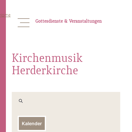
Skip
to
content
Gottesdienste & Veranstaltungen
Kirchenmusik
Herderkirche
Veranstaltungen
Suche
Suche
und