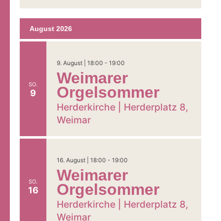
Datum
Ansichten,
wählen.
Navigation
August 2026
9. August | 18:00
-
19:00
Weimarer
SO.
Orgelsommer
9
Herderkirche |
Herderplatz 8,
Weimar
16. August | 18:00
-
19:00
Weimarer
SO.
Orgelsommer
16
Herderkirche |
Herderplatz 8,
Weimar